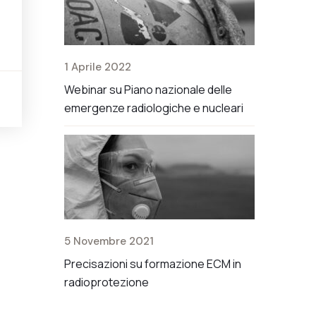
1 Aprile 2022
2 Luglio 20
uito 18
Webinar su Piano nazionale delle
Modifiche al
i
EdR
emergenze radiologiche e nucleari
18 Giugno 2
5 Novembre 2021
Corso di ag
Precisazioni su formazione ECM in
di Radioprote
radioprotezione
XXI del D. L