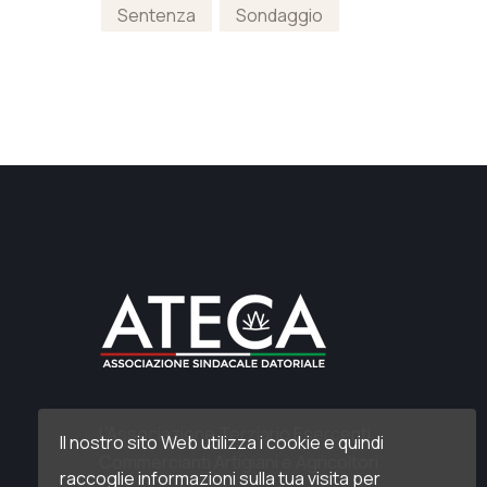
Sentenza
Sondaggio
L’Associazione Terziario Esercenti
Il nostro sito Web utilizza i cookie e quindi
Commercianti Artigiani e Agricoltori
raccoglie informazioni sulla tua visita per