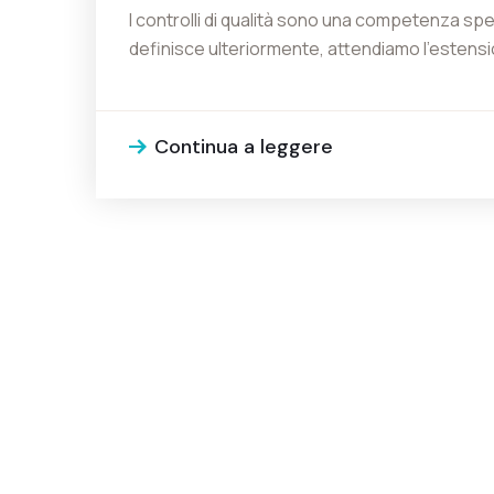
I controlli di qualità sono una competenza sp
definisce ulteriormente, attendiamo l’esten
8 Novembre 2020
SONDAGGIO
Continua a leggere