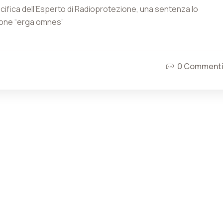
ecifica dell’Esperto di Radioprotezione, una sentenza lo
sione “erga omnes”
21 Novembre 2025
2 Luglio 2025
ATECA – ER Webinar gratuito 11
ATECA – ER Webinar grat
0 Comment
Dicembre 2025 con crediti EdR
Luglio 2025 con crediti 
1 Settembre 2025
ATECA – ER Webinar gratuito 26
Settembre 2025 con crediti EdR