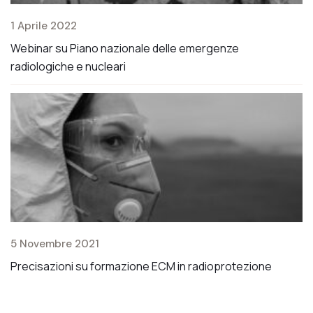
1 Aprile 2022
2 
Webinar su Piano nazionale delle emergenze
Mo
radiologiche e nucleari
1
5 Novembre 2021
C
Precisazioni su formazione ECM in radioprotezione
ai