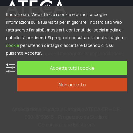
Il nostro sito Web utilizza i cookie e quindi raccoglie
informazioni sulla tua visita per migliorare il nostro sito Web
(attraverso l'analisi), mostrarti contenuti dei social media e
L’Associazione Terziario Esercenti Commercianti Artigiani
pubblicità pertinenti. Si prega di consultare la nostra pagina
e Agricoltori (in brevis ATECA) nasce per tutelare,
cookie
per ulteriori dettagli o accettare facendo clic sul
valorizzare e sviluppare il management imprenditoriale,
pulsante 'Accetta'.
Portale nazionale
Accetta tutti i cookie
Non accetto
Associazione Sindacale Datoriale ATECA-ER – C.F.:
90045130615 – Progettato da Studio di
Comunicazione Ecista srls