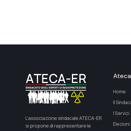
Atec
Home
Il Sinda
I Servizi
L’associazione sindacale ATECA-ER
Elezioni
si propone di rappresentare le