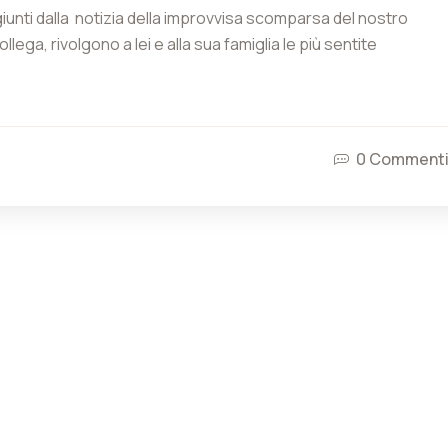
ggiunti dalla notizia della improvvisa scomparsa del nostro
ega, rivolgono a lei e alla sua famiglia le più sentite
21 Novembre 2025
2 Luglio 2025
ATECA – ER Webinar gratuito 11
ATECA – ER Webinar grat
Dicembre 2025 con crediti EdR
Luglio 2025 con crediti 
0 Comment
1 Settembre 2025
ATECA – ER Webinar gratuito 26
Settembre 2025 con crediti EdR