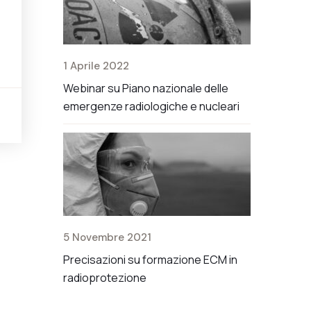
1 Aprile 2022
2 Luglio 20
uito 18
Webinar su Piano nazionale delle
Modifiche al
EdR
emergenze radiologiche e nucleari
i
18 Giugno 2
5 Novembre 2021
Corso di ag
Precisazioni su formazione ECM in
di Radioprote
radioprotezione
XXI del D. L