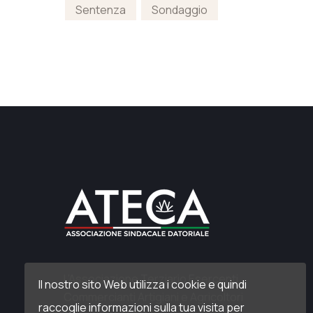
Sentenza
Sondaggio
L’Associazione Terziario Esercenti
Il nostro sito Web utilizza i cookie e quindi
Commercianti Artigiani e Agricoltori
raccoglie informazioni sulla tua visita per