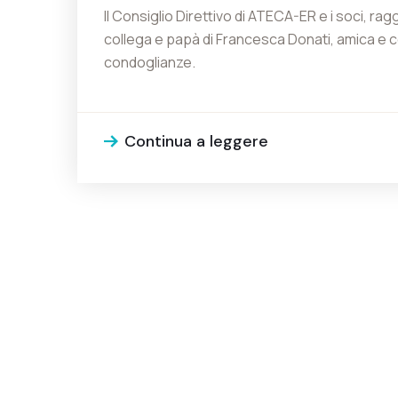
Il Consiglio Direttivo di ATECA-ER e i soci, ra
collega e papà di Francesca Donati, amica e coll
condoglianze.
8 Novembre 2020
SONDAGGIO
Continua a leggere