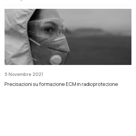
1
5 Novembre 2021
C
Precisazioni su formazione ECM in radioprotezione
ai