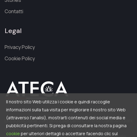
Contatti
Legal
Privacy Policy
Cookie Policy
Il nostro sito Web utilizza i cookie e quindi raccoglie
informazioni sulla tua visita per migliorare il nostro sito Web
(attraverso l'analisi), mostrarti contenuti dei social media e
L’Associazione Terziario Esercenti Commercianti Artigiani
pubblicità pertinenti. Si prega di consultare la nostra pagina
e Agricoltori (in brevis ATECA) nasce per tutelare,
cookie
per ulteriori dettagli o accettare facendo clic sul
valorizzare e sviluppare il management imprenditoriale,