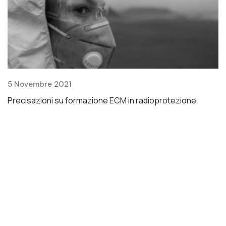
1
5 Novembre 2021
C
Precisazioni su formazione ECM in radioprotezione
ai